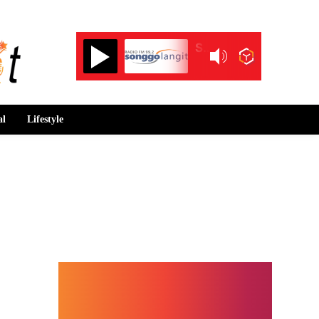
Songgolangit FM 99.2
al
Lifestyle