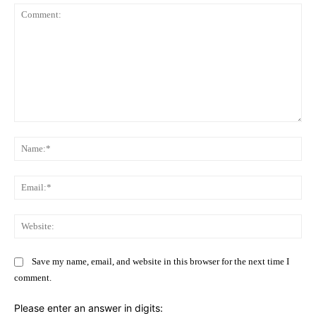
Comment:
Na
Ema
Web
Save my name, email, and website in this browser for the next time I
comment.
Please enter an answer in digits: