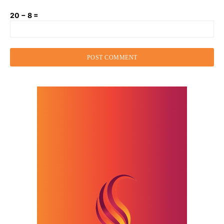
20 − 8 =