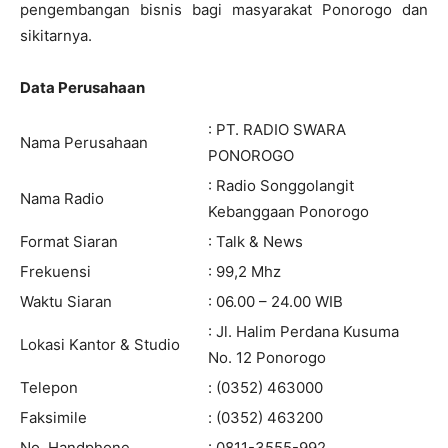
pengembangan bisnis bagi masyarakat Ponorogo dan
sikitarnya.
Data Perusahaan
: PT. RADIO SWARA
Nama Perusahaan
PONOROGO
: Radio Songgolangit
Nama Radio
Kebanggaan Ponorogo
Format Siaran
: Talk & News
Frekuensi
: 99,2 Mhz
Waktu Siaran
: 06.00 – 24.00 WIB
: Jl. Halim Perdana Kusuma
Lokasi Kantor & Studio
No. 12 Ponorogo
Telepon
: (0352) 463000
Faksimile
: (0352) 463200
No. Handphone
: 0811-3555-992