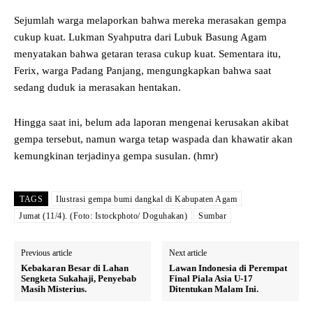
Sejumlah warga melaporkan bahwa mereka merasakan gempa
cukup kuat. Lukman Syahputra dari Lubuk Basung Agam
menyatakan bahwa getaran terasa cukup kuat. Sementara itu,
Ferix, warga Padang Panjang, mengungkapkan bahwa saat
sedang duduk ia merasakan hentakan.
Hingga saat ini, belum ada laporan mengenai kerusakan akibat
gempa tersebut, namun warga tetap waspada dan khawatir akan
kemungkinan terjadinya gempa susulan. (hmr)
TAGS
Ilustrasi gempa bumi dangkal di Kabupaten Agam
Jumat (11/4). (Foto: Istockphoto/ Doguhakan)
Sumbar
Previous article
Next article
Kebakaran Besar di Lahan
Lawan Indonesia di Perempat
Sengketa Sukahaji, Penyebab
Final Piala Asia U-17
Masih Misterius.
Ditentukan Malam Ini.