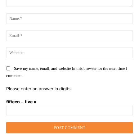
Comment:
Na
Ema
Web
Save my name, email, and website in this browser for the next time I
comment.
Please enter an answer in digits:
fifteen − five =