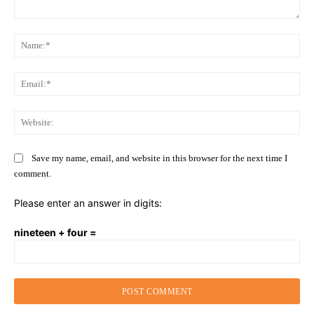
Comment:
Na
Ema
Web
Save my name, email, and website in this browser for the next time I
comment.
Please enter an answer in digits:
nineteen + four =