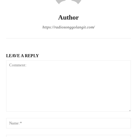
Author
https://radiosonggolangit.com/
LEAVE A REPLY
Comment:
Na