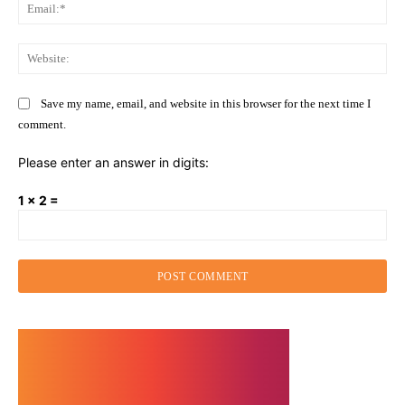
Ema
Web
Save my name, email, and website in this browser for the next time I
comment.
Please enter an answer in digits:
1 × 2 =