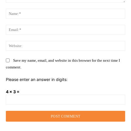
Comment:
Na
Ema
Web
Save my name, email, and website in this browser for the next time I
comment.
Please enter an answer in digits:
4 × 3 =