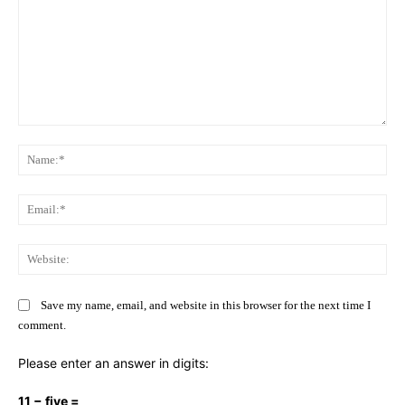
Comment:
Na
Ema
Web
Save my name, email, and website in this browser for the next time I
comment.
Please enter an answer in digits:
11 − five =