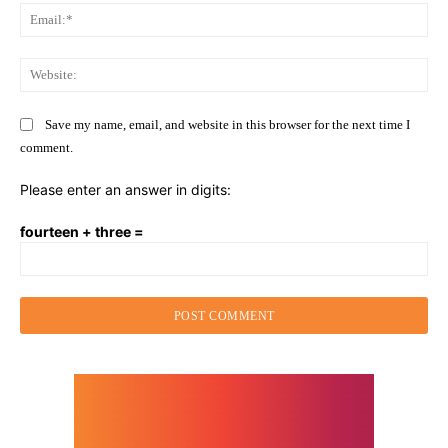
Ema
Web
Save my name, email, and website in this browser for the next time I
comment.
Please enter an answer in digits:
fourteen + three =