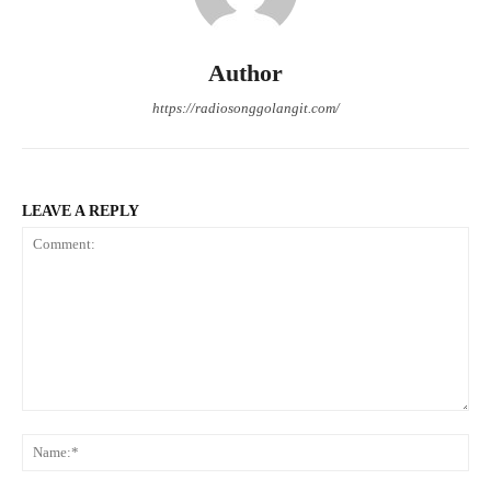
Author
https://radiosonggolangit.com/
LEAVE A REPLY
Comment:
Na