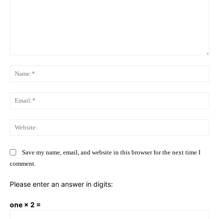
Comment:
Na
Ema
Web
Save my name, email, and website in this browser for the next time I
comment.
Please enter an answer in digits:
one × 2 =