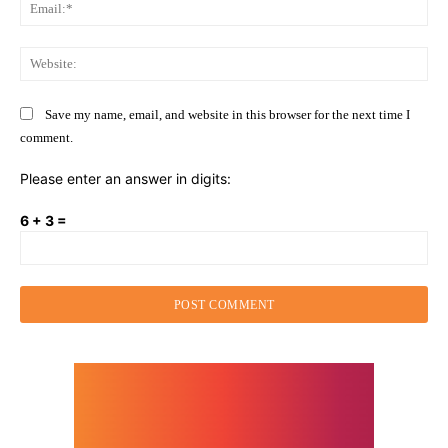
Ema
Web
Save my name, email, and website in this browser for the next time I
comment.
Please enter an answer in digits:
6 + 3 =