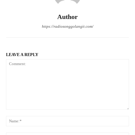
Author
https://radiosonggolangit.com/
LEAVE A REPLY
Comment:
Na