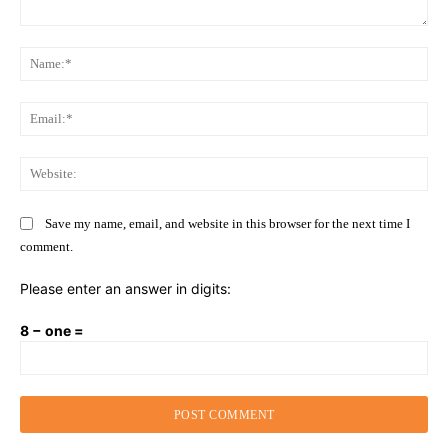
Comment:
Na
Ema
Web
Save my name, email, and website in this browser for the next time I
comment.
Please enter an answer in digits:
8 − one =