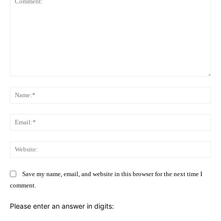
Comment:
Na
Ema
Web
Save my name, email, and website in this browser for the next time I
comment.
Please enter an answer in digits: