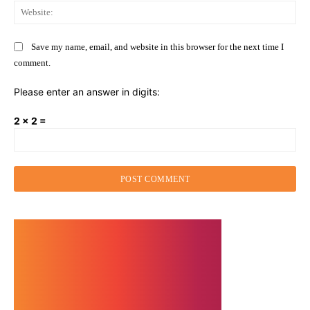
Web
Save my name, email, and website in this browser for the next time I
comment.
Please enter an answer in digits:
2 × 2 =