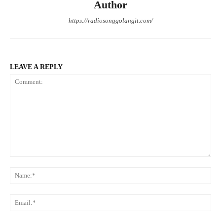
Author
https://radiosonggolangit.com/
LEAVE A REPLY
Comment:
Na
Ema