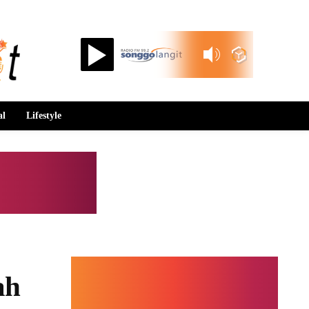
Songgolangit FM 99.2
al
Lifestyle
ah