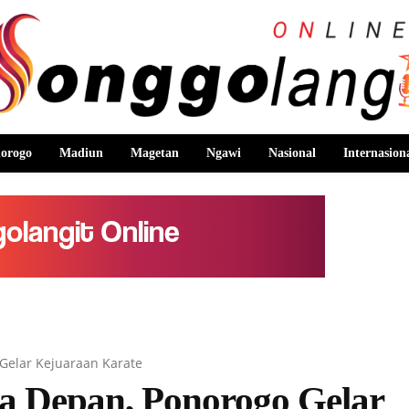
orogo
Madiun
Magetan
Ngawi
Nasional
Internasion
Gelar Kejuaraan Karate
a Depan, Ponorogo Gelar