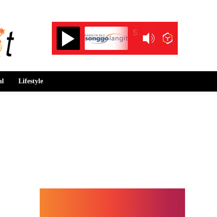
Songgolangit FM 99.2
al
Lifestyle