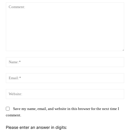
Comment:
Na
Ema
Web
Save my name, email, and website in this browser for the next time I
comment.
Please enter an answer in digits: