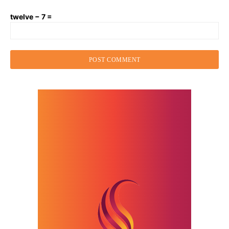
twelve − 7 =