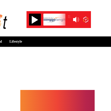
Songgolangit FM 99.2
al
Lifestyle