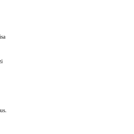
isa
zi
us.