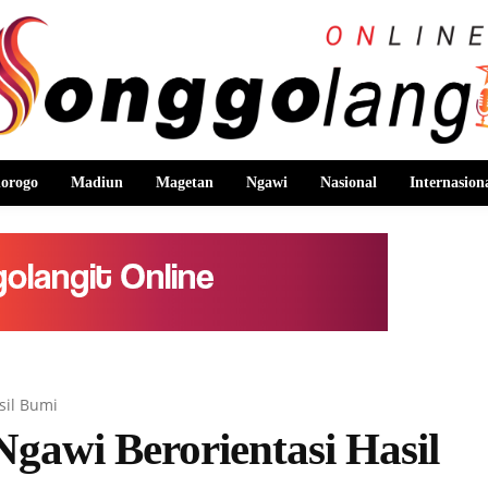
orogo
Madiun
Magetan
Ngawi
Nasional
Internasion
sil Bumi
gawi Berorientasi Hasil