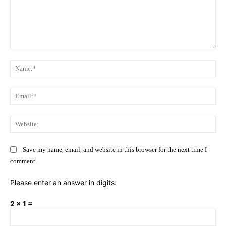
Comment:
Na
Ema
Web
Save my name, email, and website in this browser for the next time I
comment.
Please enter an answer in digits:
2 × 1 =