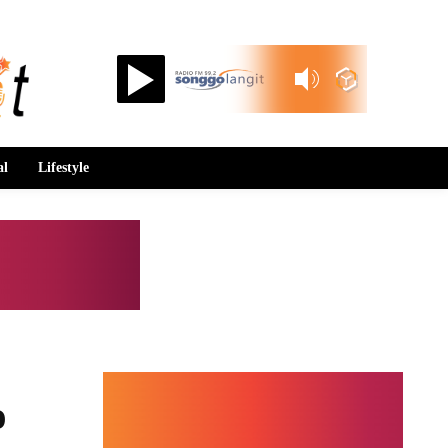
Songgolangit FM 99.2
al
Lifestyle
o