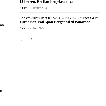
SF
12 Persen, Berikut Penjelasannya
Author
-
23 January 2025
Spektakuler! MAHESA CUP I 2025 Sukses Gelar
Turnamen Voli Spon Bergengsi di Ponorogo.
kan
Author
-
29 June 2025
ar