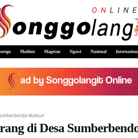
orogo
Madiun
Magetan
Ngawi
Nasional
Internasion
 Sumberbendo Madiun
rang di Desa Sumberbend