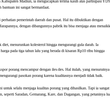
abupaten Madiun, ia mengucapkan terima kasih atas partisipasi YD
 bantuan ini sangat bermanfaat.
erhatian pemerintah daerah dan pusat. Hal itu dibuktikan dengan
arapannya, dengan dibangunnya pabrik itu bisa menjaga atau menaik
uk diet, menurunkan kolesterol hingga mengurangi gula darah. Ia
arga pada tiga tahun lalu yang berada di kisaran Rp10 ribu hingga
kspor porang mencampur dengan iles-iles. Hal itulah, yang menurutnya
 mengurangi pasokan porang karena kualitasnya menjadi tidak baik.
 untuk selalu menjaga kualitas porang yang dihasilkan. Tapi ia sangat
n, seperti Saradan, Gemarang, Kare, dan Dagangan, yang petaninya lu