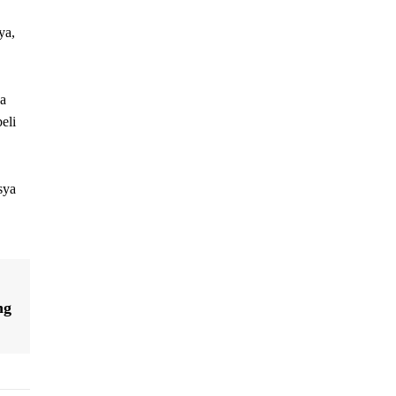
ya,
a
eli
sya
ng