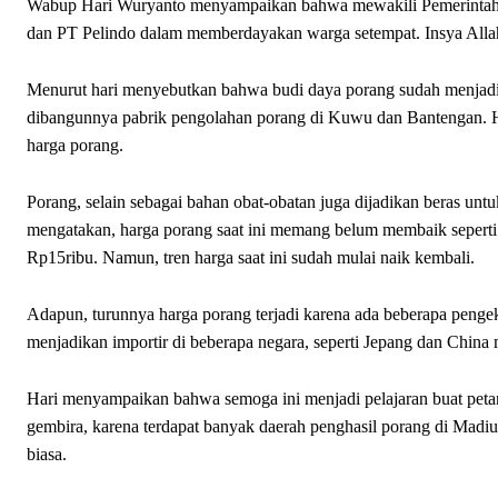
Wabup Hari Wuryanto menyampaikan bahwa mewakili Pemerintah K
dan PT Pelindo dalam memberdayakan warga setempat. Insya Allah
Menurut hari menyebutkan bahwa budi daya porang sudah menjadi p
dibangunnya pabrik pengolahan porang di Kuwu dan Bantengan. H
harga porang.
Porang, selain sebagai bahan obat-obatan juga dijadikan beras unt
mengatakan, harga porang saat ini memang belum membaik seperti h
Rp15ribu. Namun, tren harga saat ini sudah mulai naik kembali.
Adapun, turunnya harga porang terjadi karena ada beberapa penge
menjadikan importir di beberapa negara, seperti Jepang dan China
Hari menyampaikan bahwa semoga ini menjadi pelajaran buat petani
gembira, karena terdapat banyak daerah penghasil porang di Madiu
biasa.