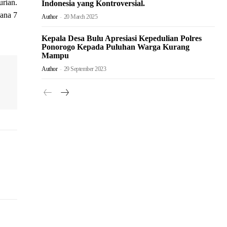
urian.
Indonesia yang Kontroversial.
dana 7
Author
-
20 March 2025
Kepala Desa Bulu Apresiasi Kepedulian Polres
Ponorogo Kepada Puluhan Warga Kurang
Mampu
Author
-
29 September 2023