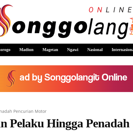
orogo
Madiun
Magetan
Ngawi
Nasional
Internasion
enadah Pencurian Motor
n Pelaku Hingga Penadah