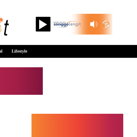
Songgolangit FM 99.2
al
Lifestyle