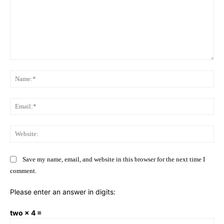
Comment:
Na
Ema
Web
Save my name, email, and website in this browser for the next time I
comment.
Please enter an answer in digits:
two × 4 =