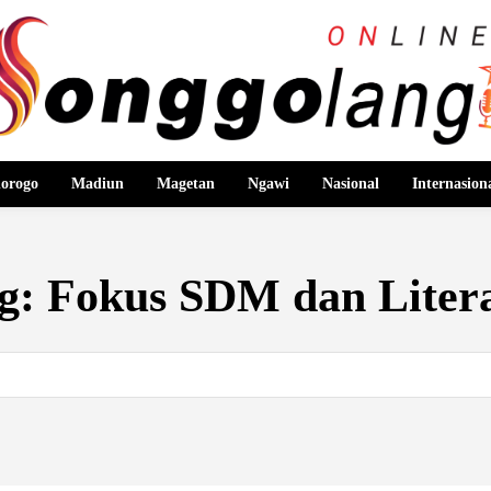
orogo
Madiun
Magetan
Ngawi
Nasional
Internasion
g:
Fokus SDM dan Litera