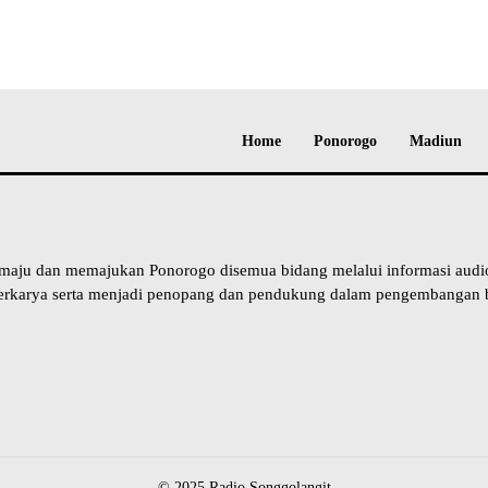
Home
Ponorogo
Madiun
 maju dan memajukan Ponorogo disemua bidang melalui informasi aud
erkarya serta menjadi penopang dan pendukung dalam pengembangan b
© 2025 Radio Songgolangit