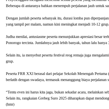
Beberapa di antaranya bahkan menempuh perjalanan jauh untuk samp
Dengan jumlah peserta sebanyak itu, durasi lomba pun diperpanja
yang tampil per malam, namun kini meningkat menjadi 10-12 grup
Judha menilai, antusiasme peserta menunjukkan apresiasi besar ter
Ponorogo tercinta. Jumlahnya jauh lebih banyak, tahun lalu han
Selain itu, ia menyebut peserta festival reog remaja juga mengala
grup.
Peserta FRR XXI berasal dari pelajar Sekolah Menengah Pertama 
berlatih dengan swadaya, termasuk menanggung biaya perjalanan s
“Tentu even ini harus kita jaga, bukan sekadar acara, melainkan s
Selain itu, rangkaian Grebeg Suro 2025 diharapkan dapat mendo
(hmr)