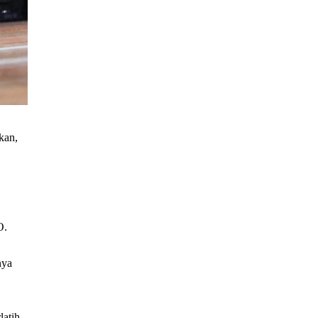
kan,
O.
nya
atih.