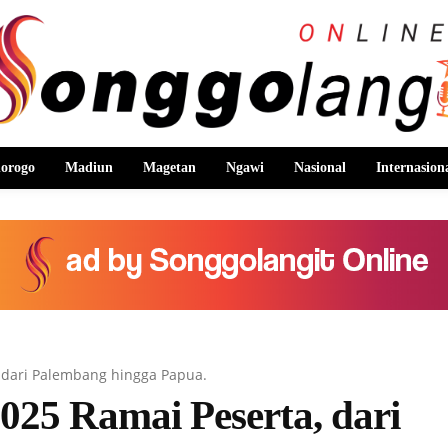
orogo
Madiun
Magetan
Ngawi
Nasional
Internasion
, dari Palembang hingga Papua.
025 Ramai Peserta, dari