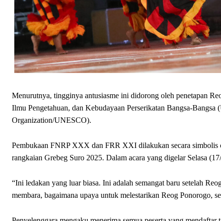
Menurutnya, tingginya antusiasme ini didorong oleh penetapan Re
Ilmu Pengetahuan, dan Kebudayaan Perserikatan Bangsa-Bangsa (Un
Organization/UNESCO).
Pembukaan FNRP XXX dan FRR XXI dilakukan secara simbolis ole
rangkaian Grebeg Suro 2025. Dalam acara yang digelar Selasa (17
“Ini ledakan yang luar biasa. Ini adalah semangat baru setelah R
membara, bagaimana upaya untuk melestarikan Reog Ponorogo, se
Penyelenggara mengaku menerima semua peserta yang mendaftar tah