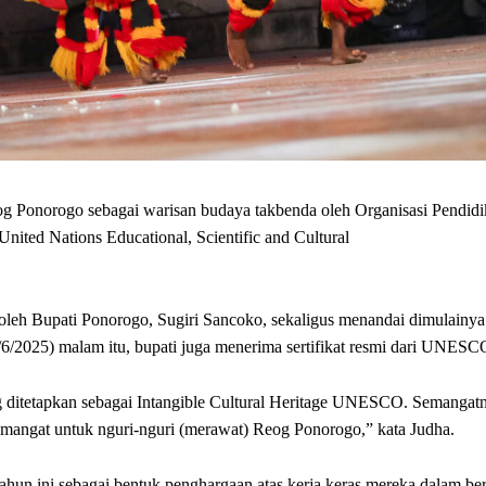
og Ponorogo sebagai warisan budaya takbenda oleh Organisasi Pendidi
ited Nations Educational, Scientific and Cultural
h Bupati Ponorogo, Sugiri Sancoko, sekaligus menandai dimulainya
/6/2025) malam itu, bupati juga menerima sertifikat resmi dari UNESC
eog ditetapkan sebagai Intangible Cultural Heritage UNESCO. Semangat
mangat untuk nguri-nguri (merawat) Reog Ponorogo,” kata Judha.
un ini sebagai bentuk penghargaan atas kerja keras mereka dalam berl