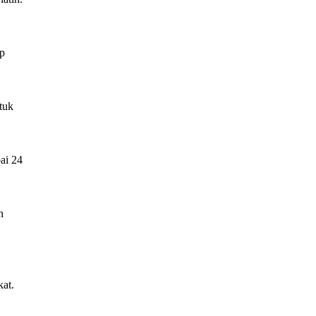
up
tuk
ai 24
n
at.