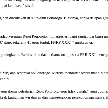
ai ke lokasi festival.
ng dan difokuskan di Alun-alun Ponorogo. Biasanya, hanya delapan gr
.
hadap kesenian Reog Ponorogo. “Ini apresiasi yang sangat luar biasa un
ya 37 grup, sekarang 41 grup (untuk FNRP XXX),” ungkapnya.
mi peningkatan. Berdasarkan data terbaru, total peserta FRR XXI mencap
(SMP) dan sederajat se-Ponorogo. Mereka mendaftar secara mandiri da
endiri.
ebagai skema pelestarian Reog Ponorogo agar tidak punah,” tegas Judha.
ngkrak kunjungan wisatawan dan menggerakkan perekonomian masyarak