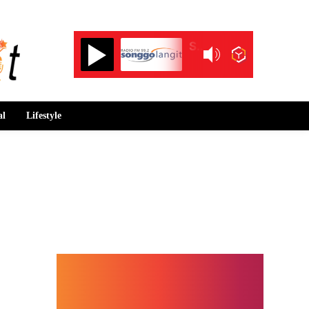
Songgolangit FM 99.2
al
Lifestyle