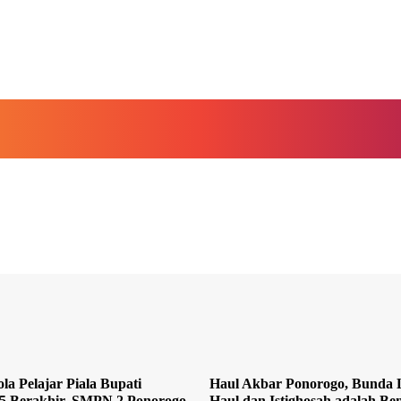
la Pelajar Piala Bupati
Haul Akbar Ponorogo, Bunda L
5 Berakhir, SMPN 2 Ponorogo
Haul dan Istighosah adalah Ben