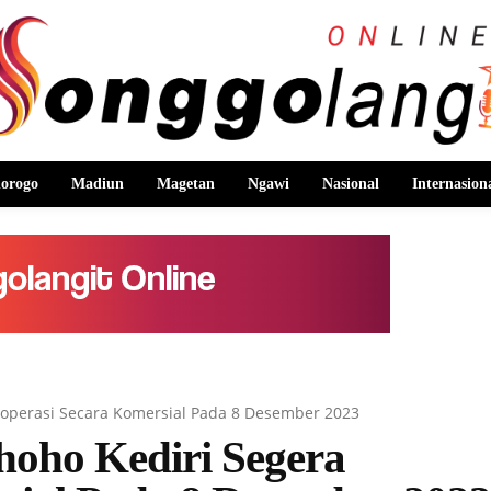
orogo
Madiun
Magetan
Ngawi
Nasional
Internasion
roperasi Secara Komersial Pada 8 Desember 2023
hoho Kediri Segera