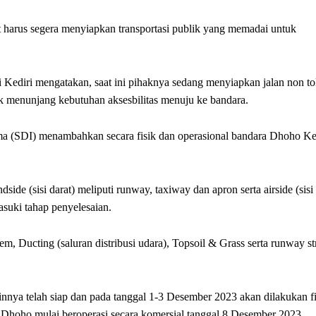
harus segera menyiapkan transportasi publik yang memadai untuk
diri mengatakan, saat ini pihaknya sedang menyiapkan jalan non to
uk menunjang kebutuhan aksesbilitas menuju ke bandara.
ma (SDI) menambahkan secara fisik dan operasional bandara Dhoho Ke
ide (sisi darat) meliputi runway, taxiway dan apron serta airside (sisi
asuki tahap penyelesaian.
, Ducting (saluran distribusi udara), Topsoil & Grass serta runway st
nnya telah siap dan pada tanggal 1-3 Desember 2023 akan dilakukan f
a Dhoho mulai beroperasi secara komersial tanggal 8 Desember 2023.