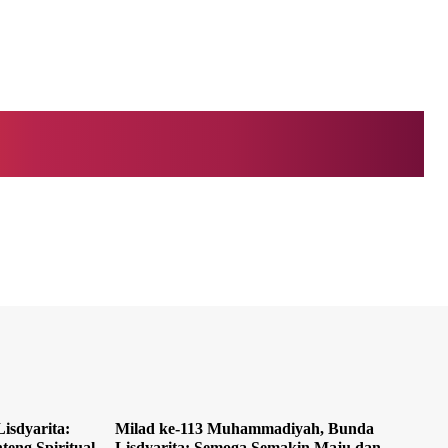
isdyarita:
Milad ke-113 Muhammadiyah, Bunda
teng Spiritual
Lisdyarita: Semoga Semakin Maju dan