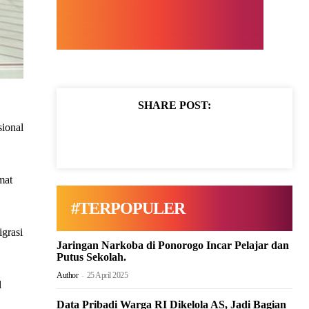
SHARE POST:
sional
mat
#TERPOPULER
igrasi
Jaringan Narkoba di Ponorogo Incar Pelajar dan
Putus Sekolah.
Author
-
25 April 2025
l
Data Pribadi Warga RI Dikelola AS, Jadi Bagian