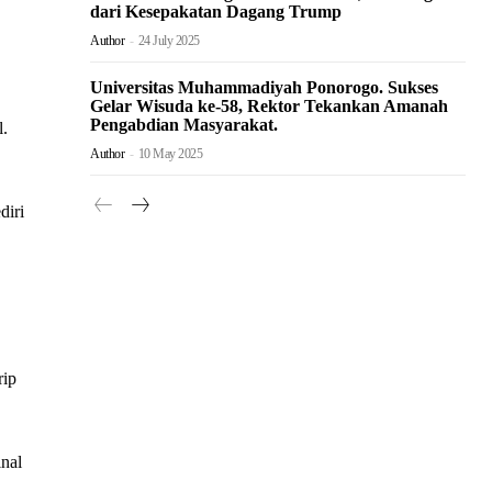
dari Kesepakatan Dagang Trump
Author
-
24 July 2025
Universitas Muhammadiyah Ponorogo. Sukses
Gelar Wisuda ke-58, Rektor Tekankan Amanah
Pengabdian Masyarakat.
l.
Author
-
10 May 2025
diri
rip
inal