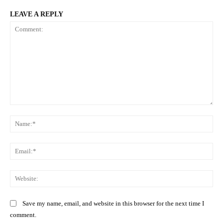
LEAVE A REPLY
Comment:
Na
Ema
Web
Save my name, email, and website in this browser for the next time I
comment.