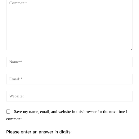
Comment:
Na
Ema
Web
Save my name, email, and website in this browser for the next time I
comment.
Please enter an answer in digits: