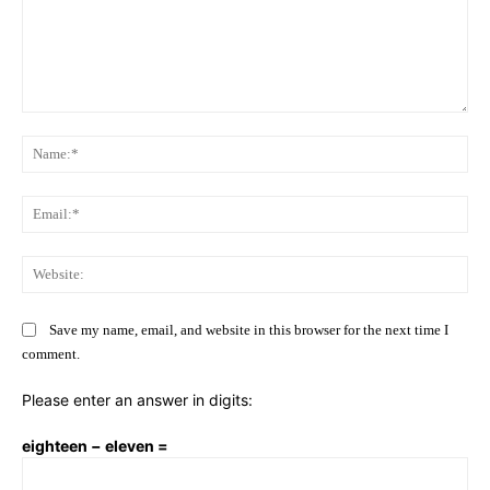
Comment:
Na
Ema
Web
Save my name, email, and website in this browser for the next time I
comment.
Please enter an answer in digits:
eighteen − eleven =