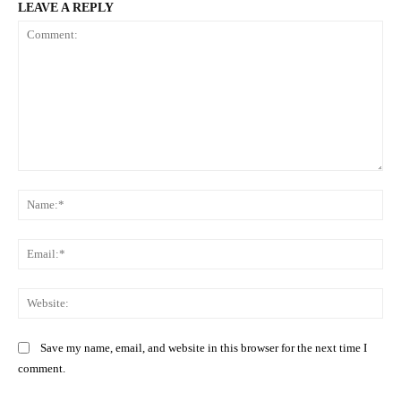
LEAVE A REPLY
Comment:
Na
Ema
Web
Save my name, email, and website in this browser for the next time I
comment.