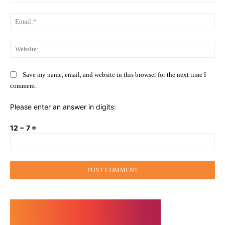
Ema
Web
Save my name, email, and website in this browser for the next time I
comment.
Please enter an answer in digits:
12 − 7 =