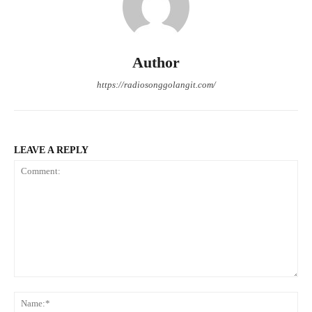
Author
https://radiosonggolangit.com/
LEAVE A REPLY
Comment:
Na