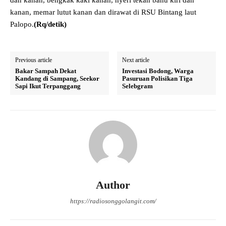
dan kanan, bengkak kaki kanan, nyeri tekan bahu kiri dan
kanan, memar lutut kanan dan dirawat di RSU Bintang laut
Palopo.
(Rq/detik)
Previous article
Next article
Bakar Sampah Dekat
Investasi Bodong, Warga
Kandang di Sampang, Seekor
Pasuruan Polisikan Tiga
Sapi Ikut Terpanggang
Selebgram
Author
https://radiosonggolangit.com/