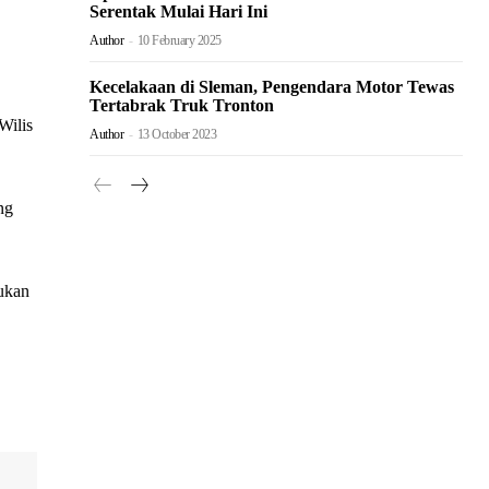
Serentak Mulai Hari Ini
Author
-
10 February 2025
Kecelakaan di Sleman, Pengendara Motor Tewas
Tertabrak Truk Tronton
Wilis
Author
-
13 October 2023
ng
ukan