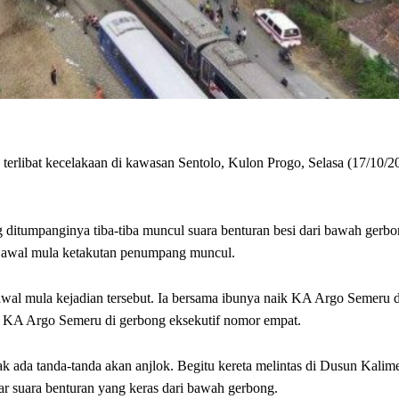
erlibat kecelakaan di kawasan Sentolo, Kulon Progo, Selasa (17/10/2
ditumpanginya tiba-tiba muncul suara benturan besi dari bawah gerbo
di awal mula ketakutan penumpang muncul.
l mula kejadian tersebut. Ia bersama ibunya naik KA Argo Semeru d
aik KA Argo Semeru di gerbong eksekutif nomor empat.
k ada tanda-tanda akan anjlok. Begitu kereta melintas di Dusun Kalim
ar suara benturan yang keras dari bawah gerbong.