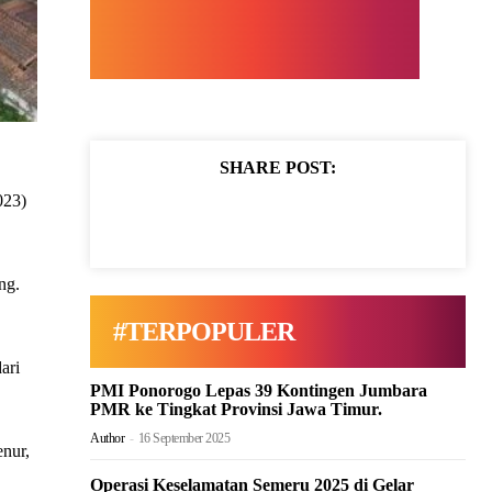
SHARE POST:
023)
ng.
#TERPOPULER
ari
PMI Ponorogo Lepas 39 Kontingen Jumbara
PMR ke Tingkat Provinsi Jawa Timur.
Author
-
16 September 2025
enur,
Operasi Keselamatan Semeru 2025 di Gelar