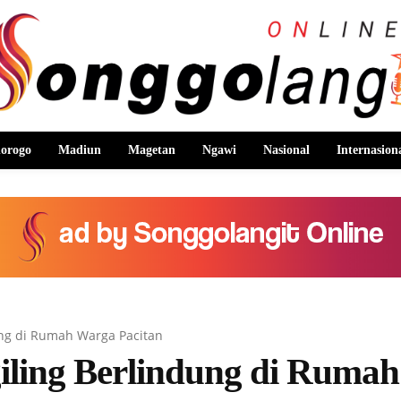
orogo
Madiun
Magetan
Ngawi
Nasional
Internasion
ung di Rumah Warga Pacitan
giling Berlindung di Rumah