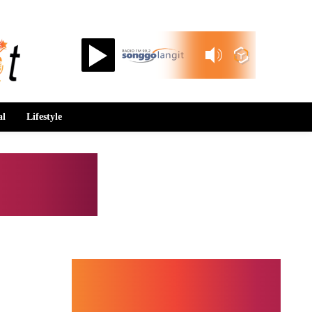
Songgolangit FM 99.2
al
Lifestyle