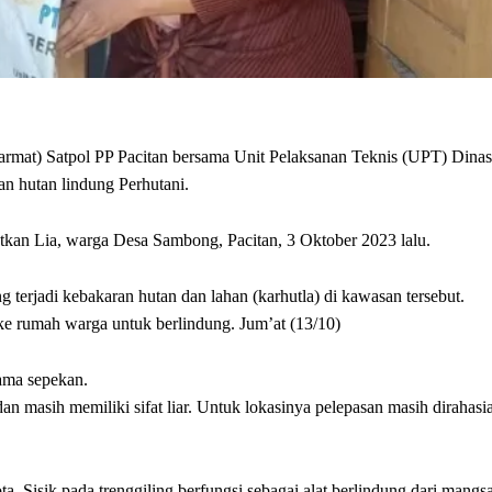
at) Satpol PP Pacitan bersama Unit Pelaksanan Teknis (UPT) Dinas
n hutan lindung Perhutani.
atkan Lia, warga Desa Sambong, Pacitan, 3 Oktober 2023 lalu.
 terjadi kebakaran hutan dan lahan (karhutla) di kawasan tersebut.
 ke rumah warga untuk berlindung. Jum’at (13/10)
lama sepekan.
dan masih memiliki sifat liar. Untuk lokasinya pelepasan masih dirahasi
ta. Sisik pada trenggiling berfungsi sebagai alat berlindung dari mangsa