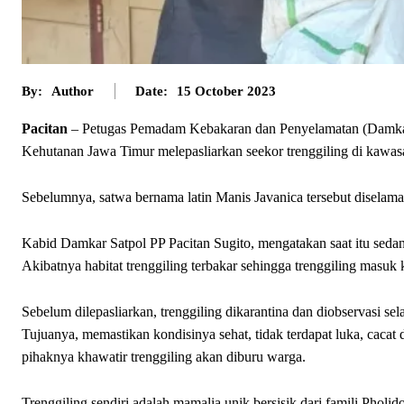
By:
Author
Date:
15 October 2023
Pacitan
– Petugas Pemadam Kebakaran dan Penyelamatan (Damkarm
Kehutanan Jawa Timur melepasliarkan seekor trenggiling di kawasa
Sebelumnya, satwa bernama latin Manis Javanica tersebut diselam
Kabid Damkar Satpol PP Pacitan Sugito, mengatakan saat itu sedang
Akibatnya habitat trenggiling terbakar sehingga trenggiling masuk
Sebelum dilepasliarkan, trenggiling dikarantina dan diobservasi se
Tujuanya, memastikan kondisinya sehat, tidak terdapat luka, cacat 
pihaknya khawatir trenggiling akan diburu warga.
Trenggiling sendiri adalah mamalia unik bersisik dari famili Pholido