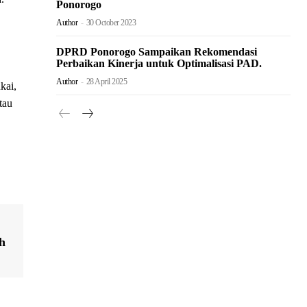
Ponorogo
Author
-
30 October 2023
DPRD Ponorogo Sampaikan Rekomendasi
Perbaikan Kinerja untuk Optimalisasi PAD.
Author
-
28 April 2025
kai,
tau
h