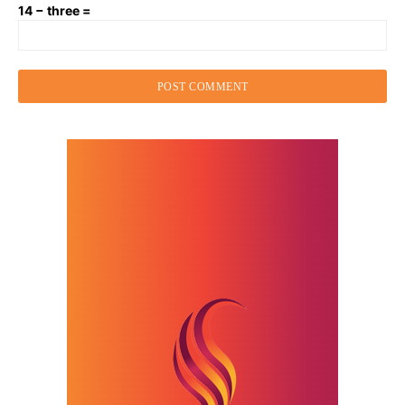
14 − three =