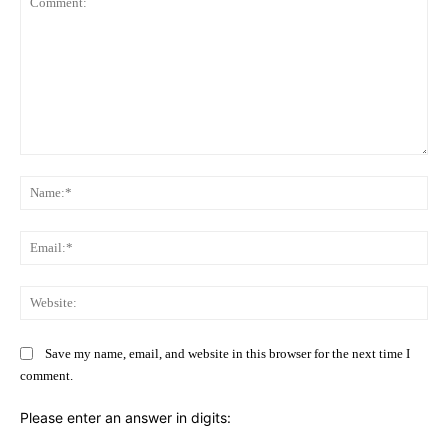
Comment:
Na
Ema
Web
Save my name, email, and website in this browser for the next time I
comment.
Please enter an answer in digits: