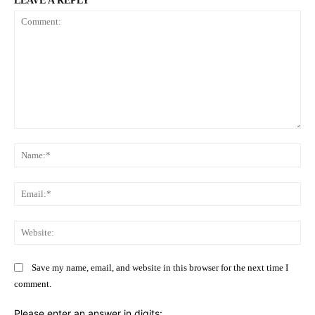
LEAVE A REPLY
Comment:
Na
Ema
Web
Save my name, email, and website in this browser for the next time I
comment.
Please enter an answer in digits: