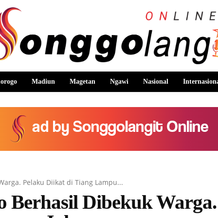
orogo
Madiun
Magetan
Ngawi
Nasional
Internasion
arga. Pelaku Diikat di Tiang Lampu...
o Berhasil Dibekuk Warga.