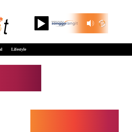
Songgolangit FM 99.2
al
Lifestyle