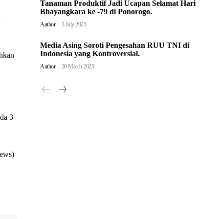
Tanaman Produktif Jadi Ucapan Selamat Hari
Bhayangkara ke -79 di Ponorogo.
n
Author
-
3 July 2025
Media Asing Soroti Pengesahan RUU TNI di
Indonesia yang Kontroversial.
ahkan
Author
-
20 March 2025
da 3
news)