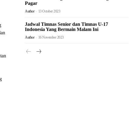
Pagar
Author
-
13 October 2023
Jadwal Timnas Senior dan Timnas U-17
g
Indonesia Yang Bermain Malam Ini
lan
Author
-
16 November 2023
atan
g