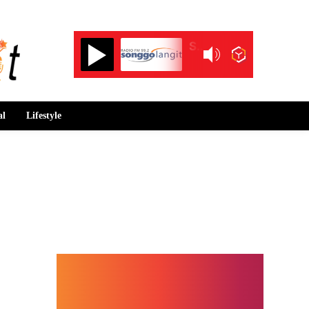
Songgolangit FM 99.2
al
Lifestyle