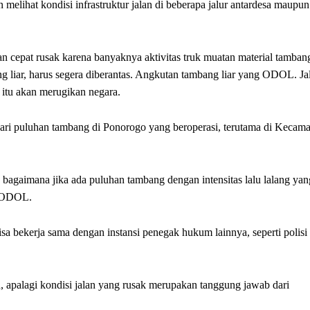
n melihat kondisi infrastruktur jalan di beberapa jalur antardesa maupun
n cepat rusak karena banyaknya aktivitas truk muatan material tamban
ng liar, harus segera diberantas. Angkutan tambang liar yang ODOL. Ja
b itu akan merugikan negara.
dari puluhan tambang di Ponorogo yang beroperasi, terutama di Kecam
agaimana jika ada puluhan tambang dengan intensitas lalu lalang yan
s ODOL.
a bekerja sama dengan instansi penegak hukum lainnya, seperti polisi
 apalagi kondisi jalan yang rusak merupakan tanggung jawab dari