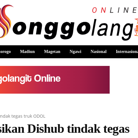
orogo
Madiun
Magetan
Ngawi
Nasional
Internasion
indak tegas truk ODOL
ikan Dishub tindak tegas