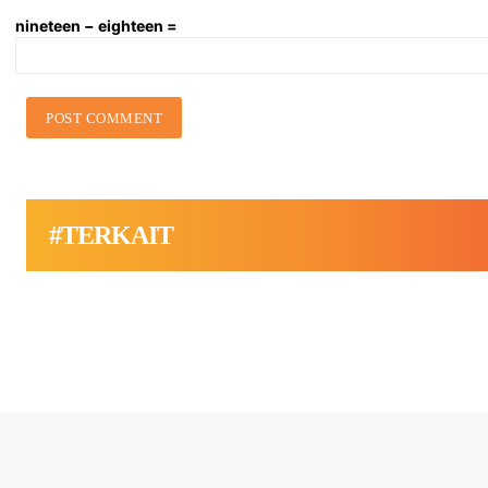
nineteen − eighteen =
#TERKAIT