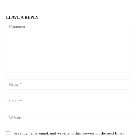
LEAVE A REPLY
Comment:
Na
Ema
Web
Save my name, email, and website in this browser for the next time I