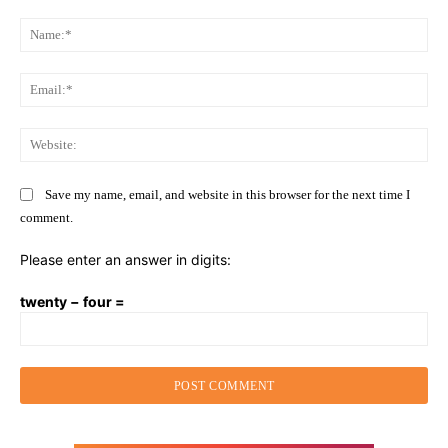
Comment:
Na
Ema
Web
Save my name, email, and website in this browser for the next time I
comment.
Please enter an answer in digits:
twenty − four =