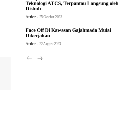
Teknologi ATCS, Terpantau Langsung oleh
Dishub
Author
-
25 October 2023
Face Off Di Kawasan Gajahmada Mulai
Dikerjakan
Author
-
22 August 2023