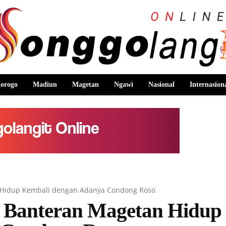
orogo
Madiun
Magetan
Ngawi
Nasional
Internasion
n Hidup Kembali dengan Adanya Condong Roso
n Banteran Magetan Hidup