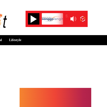
Songgolangit FM 99.2
al
Lifestyle