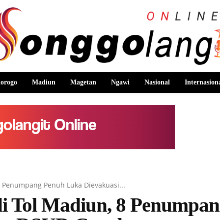
orogo
Madiun
Magetan
Ngawi
Nasional
Internasion
 8 Penumpang Penuh Luka Dievakuasi...
di Tol Madiun, 8 Penumpa