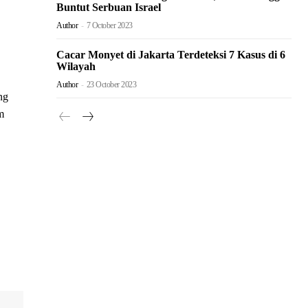
Buntut Serbuan Israel
Author
-
7 October 2023
Cacar Monyet di Jakarta Terdeteksi 7 Kasus di 6
Wilayah
Author
-
23 October 2023
ng
m