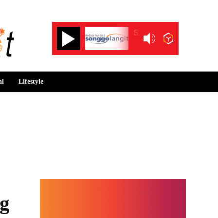
Songgolangit FM 99.2
al
Lifestyle
ng