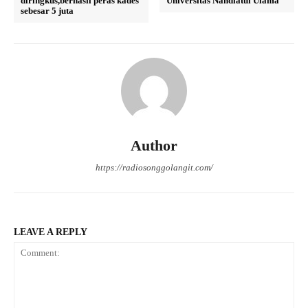
diringkus,berhasil peras kades
Universitas Nahdlatul Ulama
sebesar 5 juta
Author
https://radiosonggolangit.com/
LEAVE A REPLY