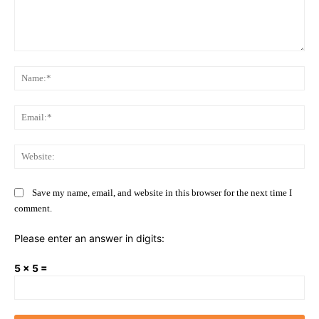
Comment:
Na
Ema
Web
Save my name, email, and website in this browser for the next time I
comment.
Please enter an answer in digits:
5 × 5 =