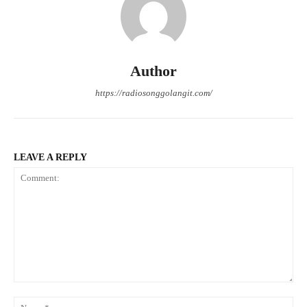
Author
https://radiosonggolangit.com/
LEAVE A REPLY
Comment:
Na