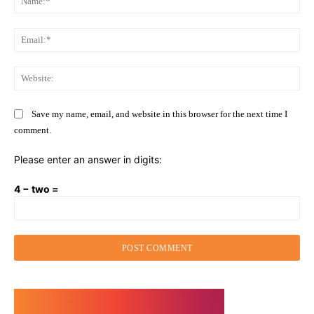
Ema
Web
Save my name, email, and website in this browser for the next time I
comment.
Please enter an answer in digits:
4 − two =