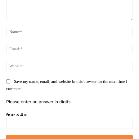
Comment:
Na
Ema
Web
Save my name, email, and website in this browser for the next time I
comment.
Please enter an answer in digits:
four × 4 =