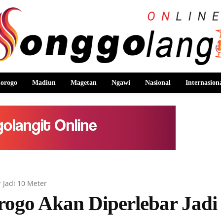
orogo
Madiun
Magetan
Ngawi
Nasional
Internasion
 Jadi 10 Meter
ogo Akan Diperlebar Jadi