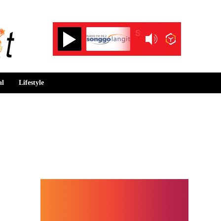
Songgolangit FM 99.2
al
Lifestyle