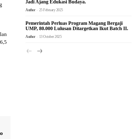
Jadi Ajang Edukasi Budaya.
g
Author
-
25 February 2025
Pemerintah Perluas Program Magang Bergaji
UMP, 80.000 Lulusan Ditargetkan Ikut Batch II.
lan
Author
-
13 October 2025
16,5
go