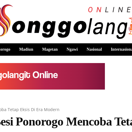
orogo
Madiun
Magetan
Ngawi
Nasional
Internasion
ba Tetap Eksis Di Era Modern
esi Ponorogo Mencoba Tet