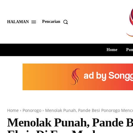
Pencarian
HALAMAN
Home
Pon
Home
Ponorogo
Menolak Punah, Pande Besi Ponorogo Menco
Menolak Punah, Pande B