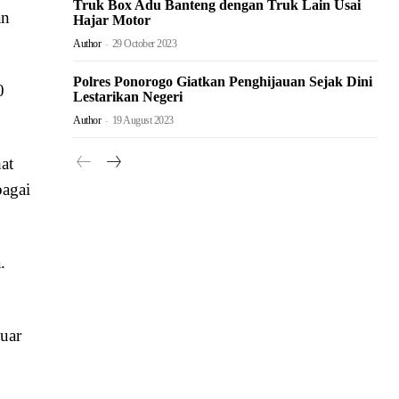
Truk Box Adu Banteng dengan Truk Lain Usai
an
Hajar Motor
Author
-
29 October 2023
Polres Ponorogo Giatkan Penghijauan Sejak Dini
0
Lestarikan Negeri
Author
-
19 August 2023
at
bagai
.
uar