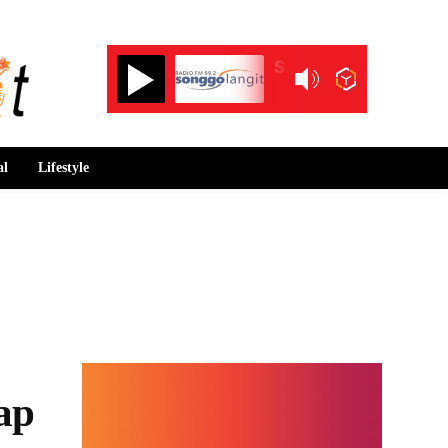
Songgolangit FM 99.2
al
Lifestyle
ap