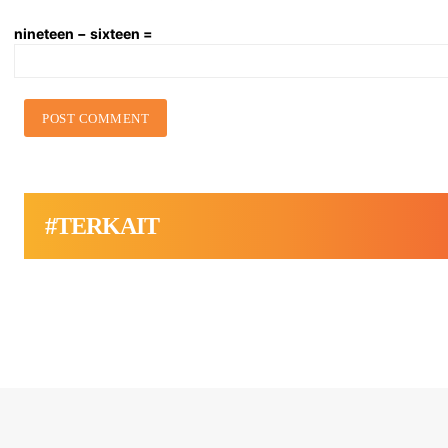
nineteen − sixteen =
#TERKAIT