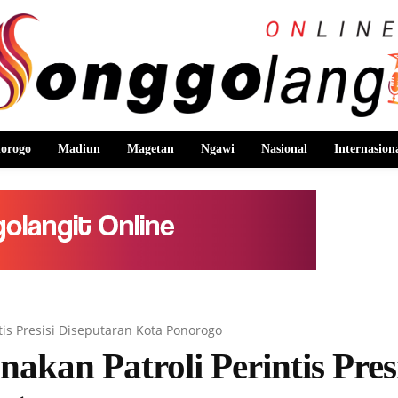
orogo
Madiun
Magetan
Ngawi
Nasional
Internasion
tis Presisi Diseputaran Kota Ponorogo
akan Patroli Perintis Presi