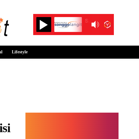
Songgolangit FM 99.2
al
Lifestyle
si