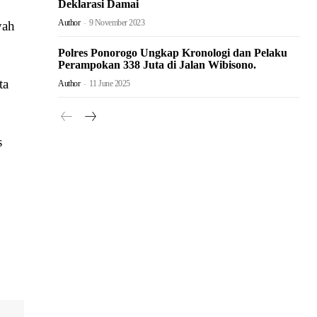
Deklarasi Damai
Author
-
9 November 2023
yah
Polres Ponorogo Ungkap Kronologi dan Pelaku
Perampokan 338 Juta di Jalan Wibisono.
ta
Author
-
11 June 2025
s