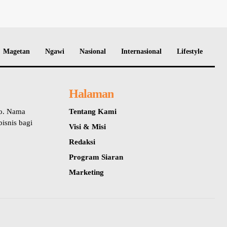
Magetan
Ngawi
Nasional
Internasional
Lifestyle
Halaman
io. Nama
Tentang Kami
isnis bagi
Visi & Misi
Redaksi
Program Siaran
Marketing